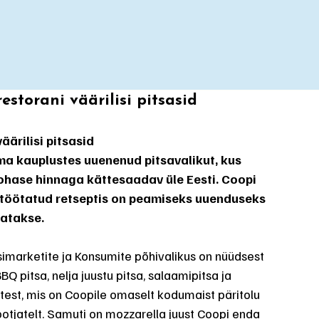
storani väärilisi pitsasid
ärilisi pitsasid
ma kauplustes uuenenud pitsavalikut, kus 
ohase hinnaga kättesaadav üle Eesti. Coopi 
 töötatud retseptis on peamiseks uuenduseks 
tatakse.
imarketite ja Konsumite põhivalikus on nüüdsest 
BQ pitsa, nelja juustu pitsa, salaamipitsa ja 
test, mis on Coopile omaselt kodumaist päritolu 
tootjatelt. Samuti on mozzarella juust Coopi enda 