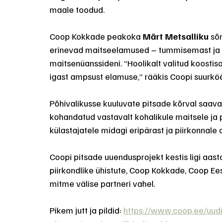
maale toodud.
Coop Kokkade peakoka 
Märt Metsalliku
 sõ
erinevad maitseelamused – tummisemast ja 
maitsenüanssideni. “Hoolikalt valitud koostis
igast ampsust elamuse,” rääkis Coopi suurkö
Põhivalikusse kuuluvate pitsade kõrval saav
kohandatud vastavalt kohalikule maitsele ja
külastajatele midagi eripärast ja piirkonnale o
Coopi pitsade uuendusprojekt kestis ligi aast
piirkondlike ühistute, Coop Kokkade, Coop Eest
mitme välise partneri vahel.
Pikem jutt ja pildid: 
https://www.coop.ee/uud