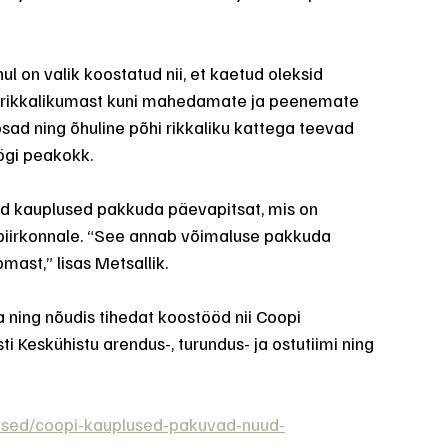
nul on valik koostatud nii, et kaetud oleksid 
rikkalikumast kuni mahedamate ja peenemate 
osad ning õhuline põhi rikkaliku kattega teevad 
ögi peakokk.
ad kauplused pakkuda päevapitsat, mis on 
 piirkonnale. “See annab võimaluse pakkuda 
mast,” lisas Metsallik.
a ning nõudis tihedat koostööd nii Coopi 
i Keskühistu arendus-, turundus- ja ostutiimi ning 
ised/coopi-kauplused-pakuvad-nuud-