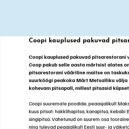
Coopi kauplused pakuvad pitsare
Coopi kauplused pakuvad pitsarestorani vä
Coop pakub selle aasta märtsist alates o
pitsarestorani vääriline maitse on taskuk
suurköögi peakoka Märt Metsalliku välja
kohevam pitsapall, millest pitsasid küpse
Coopi suuremate poodide, peaasjalikult Maks
kuus pitsat: hakklihapitsa, kanapitsa, kebabi B
singipitsa. Vahetunud on suurem osa tooraine
ning tulevad peaajalikult Eesti suur- ja väike