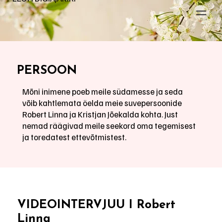
PERSOON
Mõni inimene poeb meile südamesse ja seda
võib kahtlemata öelda meie suvepersoonide
Robert Linna ja Kristjan Jõekalda kohta. Just
nemad räägivad meile seekord oma tegemisest
ja toredatest ettevõtmistest.
VIDEOINTERVJUU I Robert
Linna