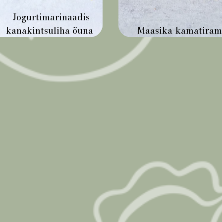
Jogurtimarinaadis
kanakintsuliha õuna-
Maasika-kamatirami
fenkolisalatiga
jäise tikrig