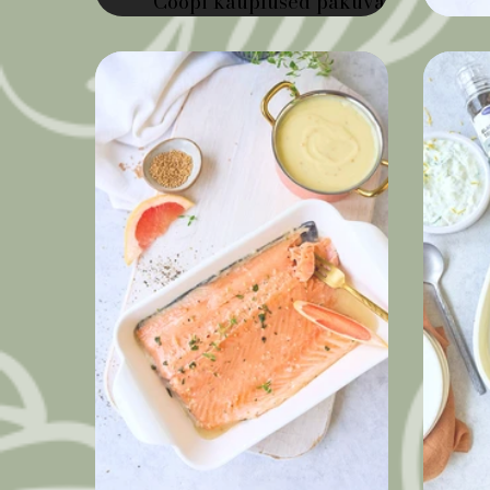
Coopi kauplused pakuvad
pitsarestorani väärilisi pitsasid