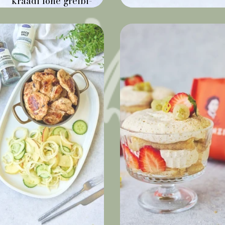
kraadi lõhe greibi-
meemarinaadis
Õuna-ingveri