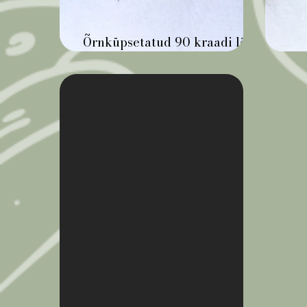
Õrnküpsetatud 90 kraadi lõhe
greibi-meemarinaadis