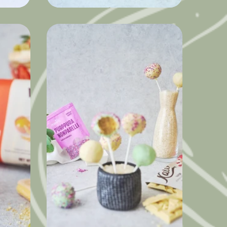
mull
Astelpaju-apelsini-Spritz