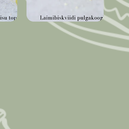
su topsid
Laimibiskviidi pulgakoogid
a
valge šokolaadi glasuuris