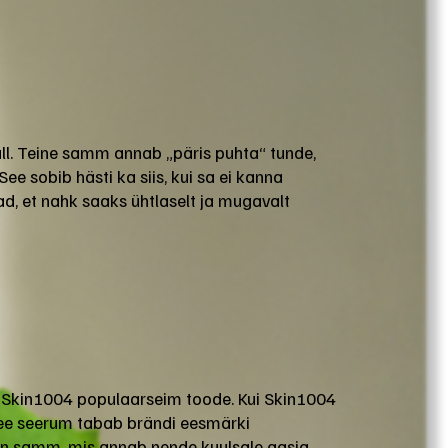
ll. Teine samm annab „päris puhta“ tunde,
 See sobib hästi ka siis, kui sa ei kanna
ad, et nahk saaks ühtlaselt ja mugavalt
t Skin1004 populaarseim toode. Kui Skin1004
 see seerum tabab brändi eesmärki
n samm, mis annab nende kuulsale aasia