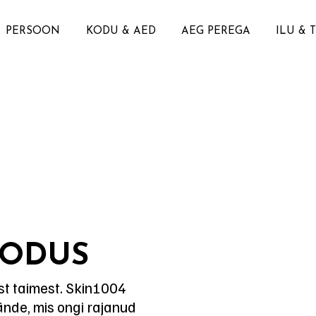
PERSOON
KODU & AED
AEG PEREGA
ILU & 
OODUS
st taimest. Skin1004
nde, mis ongi rajanud