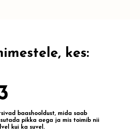
imestele, kes:
3
sivad baashooldust, mida saab
sutada pikka aega ja mis toimib nii
lvel kui ka suvel.