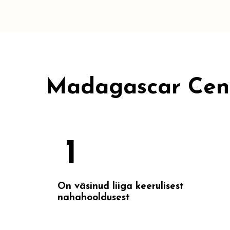
Madagascar Cente
1
On väsinud liiga keerulisest
nahahooldusest