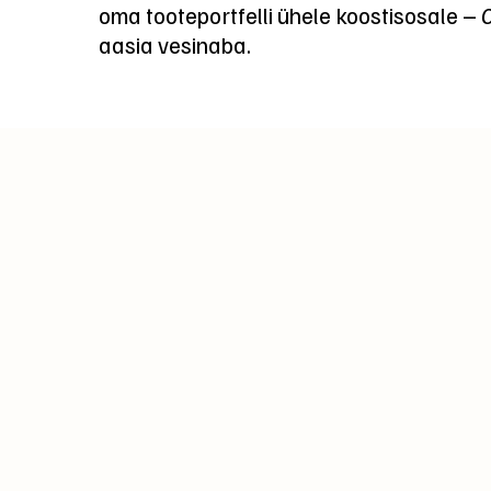
oma tooteportfelli ühele koostisosale –
C
aasia vesinaba.