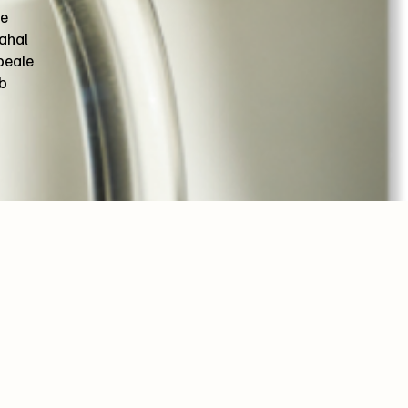
ne
ahal
 peale
ab