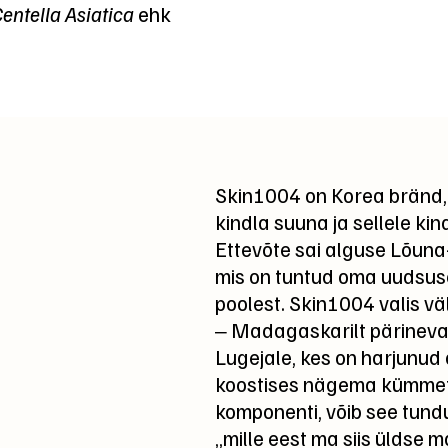
entella Asiatica
ehk
Skin1004 on Korea bränd, 
kindla suuna ja sellele ki
Ettevõte sai alguse Lõuna
mis on tuntud oma uudsuse
poolest. Skin1004 valis vä
‒ Madagaskarilt pärineva
Lugejale, kes on harjunud
koostises nägema kümmet
komponenti, võib see tundu
„mille eest ma siis üldse m