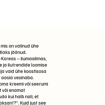
mis on valinud ühe
ndlaks jäänud.
-Koreas ‒ ilumaailmas,
 ja ilutrendide loomise
lja vaid ühe koostisosa
 aasia vesinaba.
 oma kreemi või seerumi
 või enamat
da kui halb nali, et
aksan!?“. Kuid just see