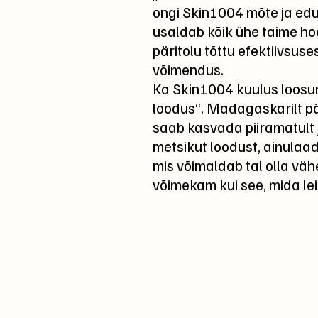
ongi Skin1004 mõte ja edu
usaldab kõik ühe taime hoo
päritolu tõttu efektiivsus
võimendus.
Ka Skin1004 kuulus loosu
loodus“. Madagaskarilt p
saab kasvada piiramatult 
metsikut loodust, ainulaa
mis võimaldab tal olla vä
võimekam kui see, mida le