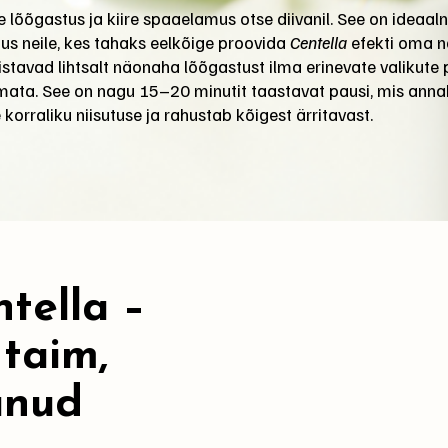
 lõõgastus ja kiire spaaelamus otse diivanil. See on ideaal
us neile, kes tahaks eelkõige proovida
Centella
efekti oma n
listavad lihtsalt näonaha lõõgastust ilma erinevate valikute
ata. See on nagu 15–20 minutit taastavat pausi, mis ann
 korraliku niisutuse ja rahustab kõigest ärritavast.
tella –
 taim,
änud