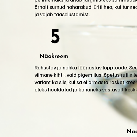
õrnalt surnud naharakud. Eriti hea, kui tunne
ja vajab taaselustamist.
5
Näokreem
Rahustav ja nahka lõõgastav lõpptoode. See 
viimane kiht“, vaid pigem ilus lõpetus rutiinil
variant ka siis, kui sa ei armasta rasket kre
oleks hooldatud ja kohaneks vastavalt kesk
Nä