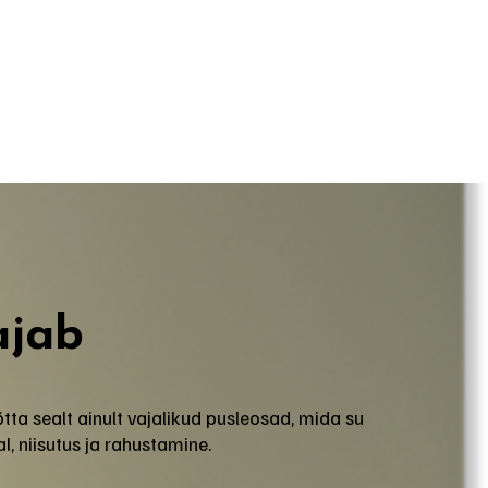
ajab
tta sealt ainult vajalikud pusleosad, mida su
, niisutus ja rahustamine.