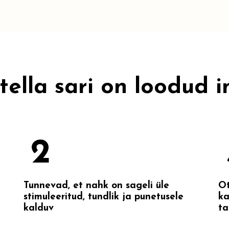
lla sari on loodud in
2
Tunnevad, et nahk on sageli üle
Ot
stimuleeritud, tundlik ja punetusele
ka
kalduv
ta