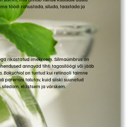
ma tööd: rahustada, siluda, taastada ja
ega rikastatud imekreem. Silmaümbrus on
lahendused annavad tihti tagasilöögi või jääb
a.
Bakuchiol
on tuntud kui retinooli taimne
li paremini talutav, kuid siiski suunatud
s siledam, elastsem ja värskem.