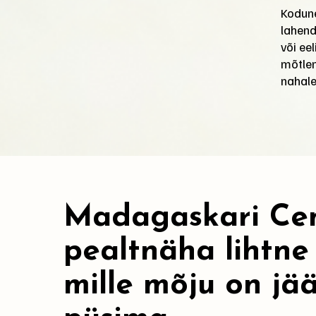
Kodune
lahend
või ee
mõtlem
nahale
Madagaskari Cen
pealtnäha lihtne
mille mõju on jä