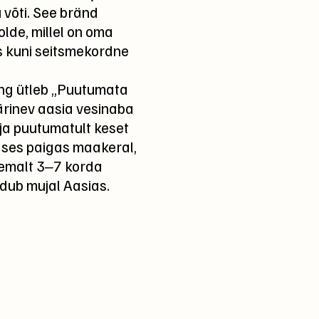
 võti. See bränd
lde, millel on oma
es kuni seitsmekordne
ng ütleb „Puutumata
ärinev aasia vesinaba
ja puutumatult keset
dses paigas maakeral,
hemalt 3‒7 korda
idub mujal Aasias.