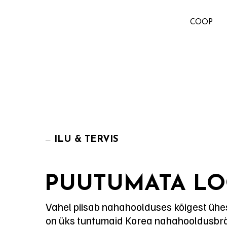
COOP
—
ILU & TERVIS
PUUTUMATA L
Vahel piisab nahahoolduses kõigest ühe
on üks tuntumaid Korea nahahooldusbrä