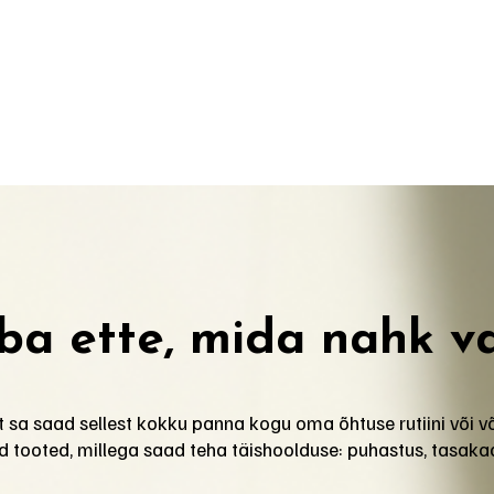
uba ette, mida nahk v
t sa saad sellest kokku panna kogu oma õhtuse rutiini või võ
d tooted, millega saad teha täishoolduse: puhastus, tasakaal