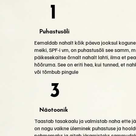
1
Puhastusõli
Eemaldab nahalt kõik päeva jooksul kogune
meiki, SPF-i vm, on puhastusõli see samm, m
päikesekaitse õrnalt nahalt lahti, ilma et 
hõõruma. See on eriti hea, kui tunned, et n
või tõmbub pingule
3
Näotoonik
Taastab tasakaalu ja valmistab naha ette j
on nagu vaikne üleminek puhastuse ja hoold
pehmemaks ja aitab järgmisteks sammudeks