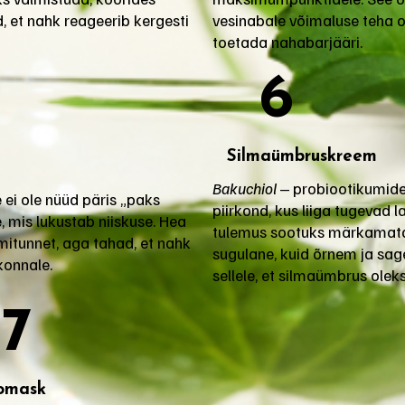
d, et nahk reageerib kergesti
vesinabale võimaluse teha o
toetada nahabarjääri.
6
Silmaümbruskreem
Bakuchiol
‒ probiootikumid
ei ole nüüd päris „paks
piirkond, kus liiga tugevad 
e, mis lukustab niiskuse. Hea
tulemus sootuks märkamat
emitunnet, aga tahad, et nahk
sugulane, kuid õrnem ja sage
konnale.
sellele, et silmaümbrus olek
7
omask