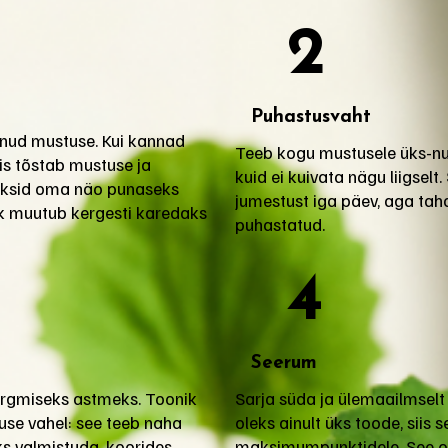
2
Puhastusvaht
nud mustuse. Kui kannad
Teeb kogu mustusele üks-nu
is tõstab mustuse ja
kuid ei kuivata nägu liigselt.
peaksid oma näo punaseks
jumestust iga päev, aga tah
ahk muutub kergesti karedaks
puhastatud.
4
Seerum
ärgmiseks astmeks. Toonik
Sarja süda ja ülemaailmsel
use vahel: see teeb naha
oleks ainult üks toode, siis
 valmistuda, koorides
maksimumpunktidele. See o