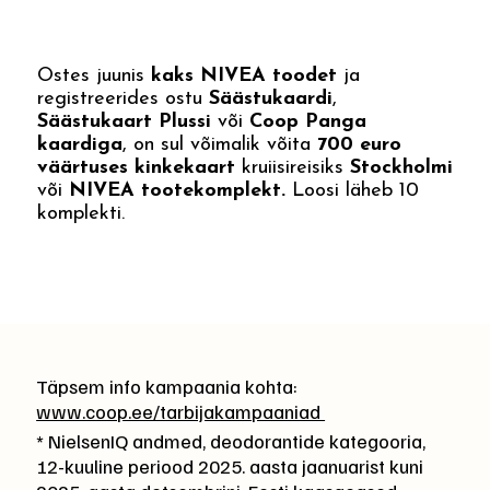
Ostes juunis
kaks NIVEA toodet
ja
registreerides ostu
Säästukaardi
,
Säästukaart Plussi
või
Coop Panga
kaardiga
, on sul võimalik võita
700 euro
väärtuses kinkekaart
kruiisireisiks
Stockholmi
või
NIVEA tootekomplekt.
Loosi läheb 10
komplekti.
Täpsem info kampaania kohta:
www.coop.ee/tarbijakampaaniad
* NielsenIQ andmed, deodorantide kategooria,
12-kuuline periood 2025. aasta jaanuarist kuni