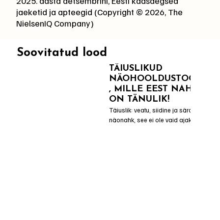
2025. aasta detsembrini, Eesti kaasaegsed
jaeketid ja apteegid (Copyright ©️ 2026, The
NielsenIQ Company)
Soovitatud lood
TÄIUSLIKUD
NÄOHOOLDUSTOOTED
, MILLE EEST NAHK
ON TÄNULIK!
Täiuslik: veatu, siidine ja särav 
näonahk, see ei ole vaid ajakirja 
kaante vahel!

Ainulaadne KRÄUTERHOFi 
näohooldussari Saksa kvaliteediga 
hüaluroonhappe ja fütokompleksiga 
pakub külluslikku niisutust ja kordi 
nooremat lõpptulemust.