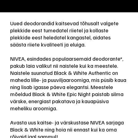
Uued deodorandid kaitsevad tõhusalt valgete
plekkide eest tumedatel riietel ja kollaste
plekkide eest heledatel kangastel, aidates
säästa riiete kvaliteeti ja eluiga.
NIVEA, esindades populaarsemaid deodorante*,
pakub laia valikut nii naistele kui ka meestele.
Naistele suunatud Black & White Authentic on
maheda lille- ja puuviljaaroomiga, mis püsib kaua
ning lisab igasse päeva elegantsi. Meestele
mõeldud Black & White Epic Night paistab silma
värske, energiast pakatava ja kauapüsiva
meheliku aroomiga.
Avasta uus kaitse- ja värskustase NIVEA sarjaga
Black & White ning hoia nii ennast kui ka oma
rõivaid igal sammul!