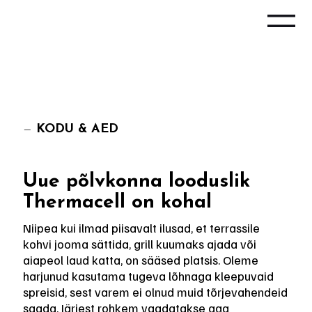
—
KODU & AED
Uue põlvkonna looduslik
Thermacell on kohal
Niipea kui ilmad piisavalt ilusad, et terrassile
kohvi jooma sättida, grill kuumaks ajada või
aiapeol laud katta, on sääsed platsis. Oleme
harjunud kasutama tugeva lõhnaga kleepuvaid
spreisid, sest varem ei olnud muid tõrjevahendeid
saada. Järjest rohkem vaadatakse aga