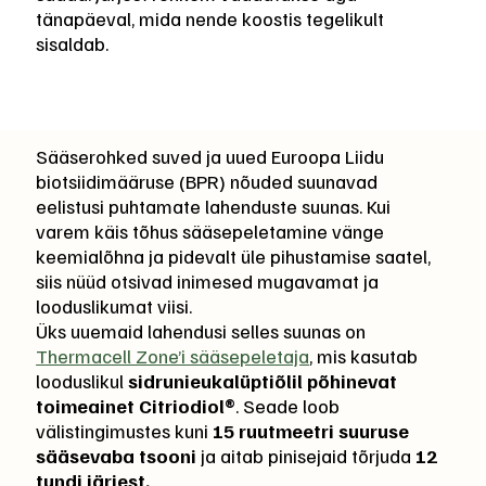
tänapäeval, mida nende koostis tegelikult
sisaldab.
Sääserohked suved ja uued Euroopa Liidu
biotsiidimääruse (BPR) nõuded suunavad
eelistusi puhtamate lahenduste suunas. Kui
varem käis tõhus sääsepeletamine vänge
keemialõhna ja pidevalt üle pihustamise saatel,
siis nüüd otsivad inimesed mugavamat ja
looduslikumat viisi.
Üks uuemaid lahendusi selles suunas on
Thermacell Zone’i sääsepeletaja
, mis kasutab
looduslikul
sidrunieukalüptiõlil põhinevat
toimeainet Citriodiol®
. Seade loob
välistingimustes kuni
15 ruutmeetri suuruse
sääsevaba tsooni
ja aitab pinisejaid tõrjuda
12
tundi järjest.