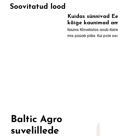
Soovitatud lood
Kuidas sünnivad Eesti
kõige kaunimad amplid
Kaunis Kõrvekülas asub Kaireti aed, 
mis püüab pilke. Kui pole seda veel 
ise uudistama jõudnud, siis on hea 
teada, et koos abikaasa Bennoga 
loob Kairet sisukaid ja humoorikaid 
videoid Instagramis, Facebookis ja 
TikTokis. Kaireti Aiailu kodulehelt 
leiab