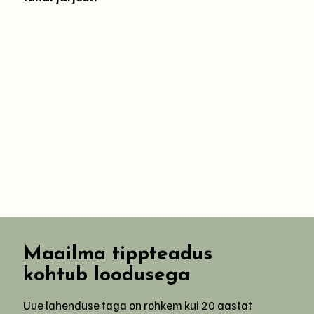
Maailma tippteadus
kohtub loodusega
Uue lahenduse taga on rohkem kui 20 aastat