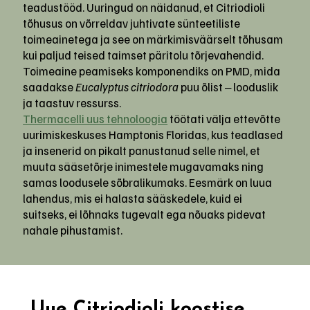
teadustööd. Uuringud on näidanud, et Citriodioli
tõhusus on võrreldav juhtivate sünteetiliste
toimeainetega ja see on märkimisväärselt tõhusam
kui paljud teised taimset päritolu tõrjevahendid.
Toimeaine peamiseks komponendiks on PMD, mida
saadakse
Eucalyptus citriodora
puu õlist ‒ looduslik
ja taastuv ressurss.
Thermacelli uus tehnoloogia
töötati välja ettevõtte
uurimiskeskuses Hamptonis Floridas, kus teadlased
ja insenerid on pikalt panustanud selle nimel, et
muuta sääsetõrje inimestele mugavamaks ning
samas loodusele sõbralikumaks. Eesmärk on luua
lahendus, mis ei halasta sääskedele, kuid ei
suitseks, ei lõhnaks tugevalt ega nõuaks pidevat
nahale pihustamist.
Uue Citriodioli koostise