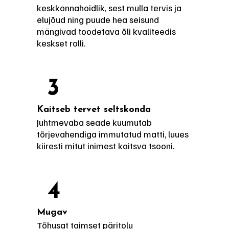
keskkonnahoidlik, sest mulla tervis ja
elujõud ning puude hea seisund
mängivad toodetava õli kvaliteedis
keskset rolli.
3
Kaitseb tervet seltskonda
Juhtmevaba seade kuumutab
tõrjevahendiga immutatud matti, luues
kiiresti mitut inimest kaitsva tsooni.
4
Mugav
Tõhusat taimset päritolu