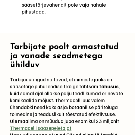
sääsetõrjevahendit pole vaja nahale
pihustada.
Tarbijate poolt armastatud
ja vanade seadmetega
ühilduv
Tarbijauuringud näitavad, et inimeste jaoks on
sääsetõrje puhul endiselt kõige tähtsam
tõhusus
,
kuid samal ajal ollakse palju teadlikumad erinevate
kemikaalide mõjust. Thermacelli uus valem
ühendabki need kaks asja: botaanilise päritoluga
toimeaine ja teaduslikult tõestatud efektiivsuse.
Üle maailma on müüdud juba enam kui 23 miljonit
Thermacelli sääsepeletajat
.
Hea uudis on see, et uued Citriodioliga täitepakid