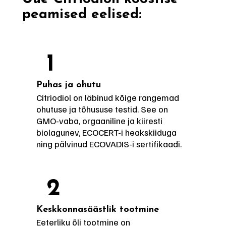
peamised eelised:
1
Puhas ja ohutu
Citriodiol on läbinud kõige rangemad
ohutuse ja tõhususe testid. See on
GMO-vaba, orgaaniline ja kiiresti
biolagunev, ECOCERT-i heakskiiduga
ning pälvinud ECOVADIS-i sertifikaadi.
2
Keskkonnasäästlik tootmine
Eeterliku õli tootmine on