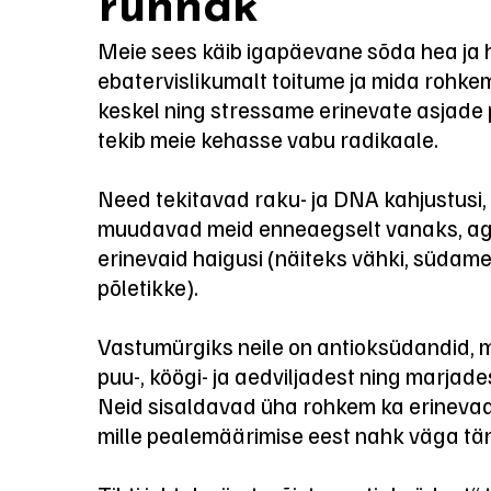
rünnak
Meie sees käib igapäevane sõda hea ja 
ebatervislikumalt toitume ja mida rohke
keskel ning stressame erinevate asjade
tekib meie kehasse vabu radikaale.
Need tekitavad raku- ja DNA kahjustusi
muudavad meid enneaegselt vanaks, ag
erinevaid haigusi (näiteks vähki, südame
põletikke).
Vastumürgiks neile on antioksüdandid, 
puu-, köögi- ja aedviljadest ning marjades
Neid sisaldavad üha rohkem ka erinevad
mille pealemäärimise eest nahk väga tän