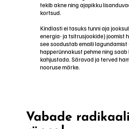
tekib akne ning ajapikku lisanduva
kortsud.
Kindlasti ei tasuks tunni aja jooksu
energia- ja tsitrusjookide) joomist
see soodustab emaili lagundamis
happerünnakust pehme ning saab h
kahjustada. Säravad ja terved ha
nooruse märke.
Vabade radikaal