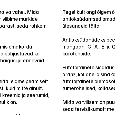
halva vahel. Mida
Tegelikult ongi õigem öe
m viibime mürkide
antioksüdantsed omaduse
 pärast, seda rohkem
ülesandeid täita.
Antioksüdantideks peet
, mis omakorda
mangaani, C-, A-, E- ja Q
a põhjustavad ka
karotenoide.
haigusi ja erinevaid
Fütotoitainete sisaldus
oranž, kollane ja sinaka
mida leiame peamiselt
fütotoitainete olemasol
t, kuid mitte ainult.
tumerohelised, kollased
 kreemid ja seerumid,
ulik on.
Mida värvilisem on puu-
seda tervislikumalt me 