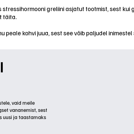
stressihormooni greliini asjatut tootmist, sest kui g
täita.
 peale kohvi juua, sest see võib paljudel inimestel 
l
tele, vaid meile
egset vananemist, sest
s uusi ja taastamaks