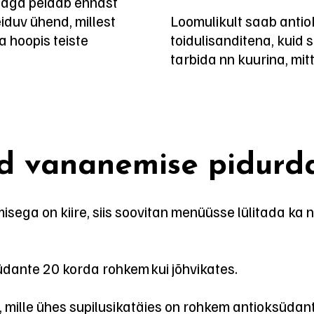
“ taga peidab ennast
eiduv ühend, millest
Loomulikult saab antio
 hoopis teiste
toidulisanditena, kuid s
tarbida nn kuurina, mit
d vananemise pidurd
ega on kiire, siis soovitan menüüsse lülitada ka n
üdante 20 korda rohkem kui jõhvikates.
 mille ühes supilusikatäies on rohkem antioksüdante