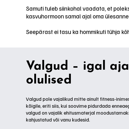
Samuti tuleb siinkohal vaadata, et poleks 
kasvuhormoon samal ajal oma ülesannet 
Seepärast ei tasu ka hommikuti tühja kõhu
Valgud – igal aja
olulised
Valgud pole vajalikud mitte ainult fitness-inimes
kõigile, eriti siis, kui soovime pidurdada ennea
valgud on vajalik ehitusmaterjal moodustamak
kahjustatud või vanu kudesid.