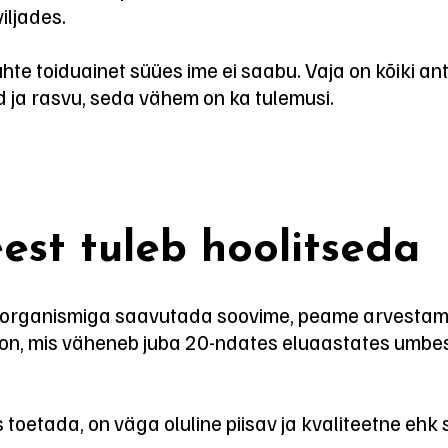
iljades.
hte toiduainet süües ime ei saabu. Vaja on kõiki 
d ja rasvu, seda vähem on ka tulemusi.
st tuleb hoolitseda
a organismiga saavutada soovime, peame arvesta
on, mis väheneb juba 20-ndates eluaastates umbes
toetada, on väga oluline piisav ja kvaliteetne ehk