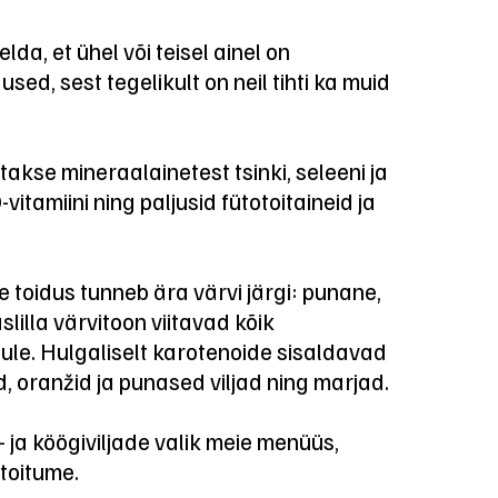
lda, et ühel või teisel ainel on
d, sest tegelikult on neil tihti ka muid
akse mineraalainetest tsinki, seleeni ja
-vitamiini ning paljusid fütotoitaineid ja
e toidus tunneb ära värvi järgi: punane,
slilla värvitoon viitavad kõik
ule. Hulgaliselt karotenoide sisaldavad
, oranžid ja punased viljad ning marjad.
 ja köögiviljade valik meie menüüs,
toitume.