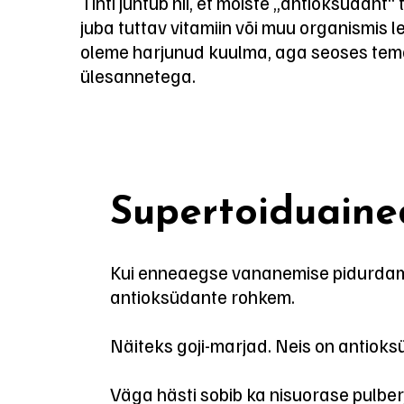
Tihti juhtub nii, et mõiste „antioksüdant
juba tuttav vitamiin või muu organismis l
oleme harjunud kuulma, aga seoses tema
ülesannetega.
Supertoiduaine
Kui enneaegse vananemise pidurdamis
antioksüdante rohkem.
Näiteks goji-marjad. Neis on antioks
Väga hästi sobib ka nisuorase pulber,