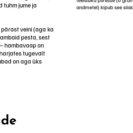
teelusika piiresse (6 gra
d tuhm jume ja
andmetel) kipub see siis
l pärast veini (aga ka
 hambaid pesta, sest
t – hambavaap on
arjates tugevalt
mbad on aga üks
ide