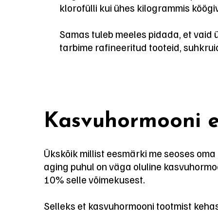
klorofülli kui ühes kilogrammis köögiv
Samas tuleb meeles pidada, et vaid ü
tarbime rafineeritud tooteid, suhkrui
Kasvuhormooni ee
Ükskõik millist eesmärki me seoses om
aging puhul on väga oluline kasvuhormo
10% selle võimekusest.
Selleks et kasvuhormooni tootmist kehas 