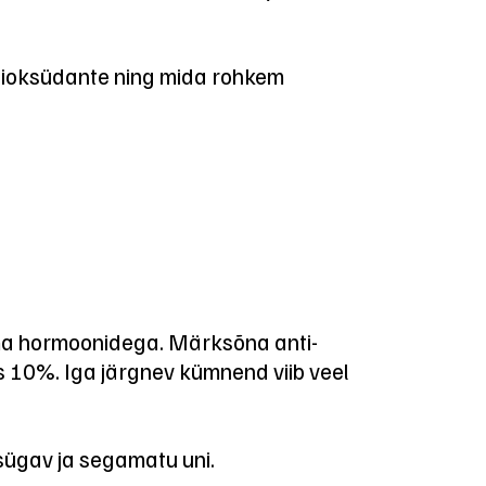
antioksüdante ning mida rohkem
ma hormoonidega. Märksõna anti-
 10%. Iga järgnev kümnend viib veel
 sügav ja segamatu uni.