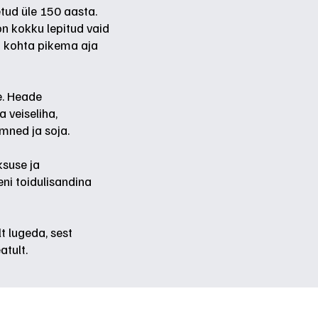
letud üle 150 aasta.
 on kokku lepitud vaid
i kohta pikema aja
e. Heade
a veiseliha,
emned ja soja.
ksuse ja
ni toidulisandina
t lugeda, sest
atult.