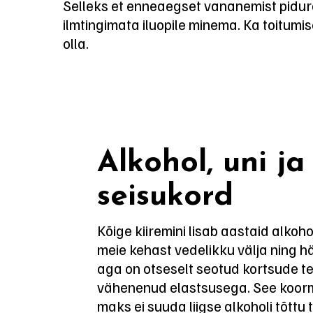
Selleks et enneaegset vananemist pidur
ilmtingimata iluopile minema. Ka toitumis
olla.
Alkohol, uni j
seisukord
Kõige kiiremini lisab aastaid alkoho
meie kehast vedelikku välja ning hä
aga on otseselt seotud kortsude t
vähenenud elastsusega. See koorm
maks ei suuda liigse alkoholi tõttu