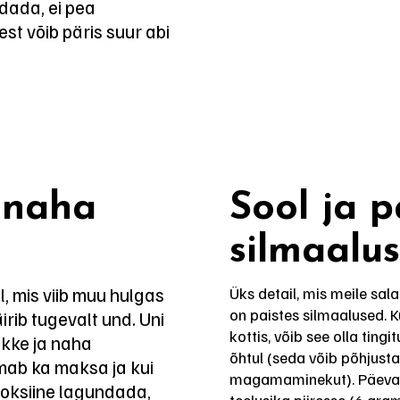
dada, ei pea
est võib päris suur abi
a naha
Sool ja p
silmaalu
l, mis viib muu hulgas
Üks detail, mis meile sala
on paistes silmaalused. 
irib tugevalt und. Uni
kottis, võib see olla tingi
ekke ja naha
õhtul (seda võib põhjust
ab ka maksa ja kui
magamaminekut). Päevan
 toksiine lagundada,