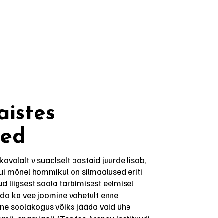
aistes
sed
kavalalt visuaalselt aastaid juurde lisab,
Kui mõnel hommikul on silmaalused eriti
tud liigsest soola tarbimisest eelmisel
ada ka vee joomine vahetult enne
e soolakogus võiks jääda vaid ühe