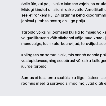
Selle üle, kui palju valke inimene vajab, on arut
Midagi kindlat on siiani raske väita. Ametlikult
see, et rohkem kui 2,4 grammi keha kilogramm
jooksul (umbes aasta) on liiga palju.
Tarbida võiks nii loomseid kui ka taimseid valk
valguallikatena võib siinkohal välja tuua kana- j
munavalge, tuunikala, kaunviljad, teraviljad, se
Kollageen on samuti valk, mis annab nahale pa
vastupidavuse, ning seepärast võiks ka kollagee
juurde tarbida.
Samas ei tasu oma suutäisi ka liiga hüsteerilisel
rõõmus meel ja säravad silmad mõjuvad alati e