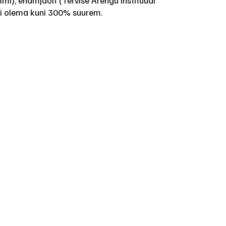
mmi), enamjaolt (Tervise Arengu Instituudi
ki olema kuni 300% suurem.