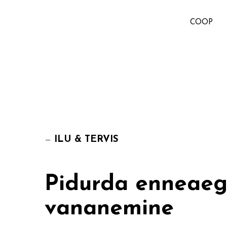
COOP
—
ILU & TERVIS
Pidurda enneae
vananemine