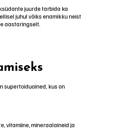
ksüdante juurde tarbida ka
ellisel juhul võiks enamikku neist
te aastaringselt.
amiseks
n supertoiduained, kus on
, vitamiine, mineraalaineid ja