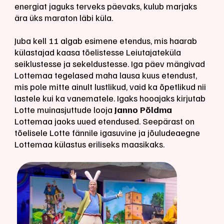
energiat jaguks terveks päevaks, kulub marjaks
ära üks maraton läbi küla.
Juba kell 11 algab esimene etendus, mis haarab
külastajad kaasa tõelistesse Leiutajateküla
seiklustesse ja sekeldustesse. Iga päev mängivad
Lottemaa tegelased maha lausa kuus etendust,
mis pole mitte ainult lustlikud, vaid ka õpetlikud nii
lastele kui ka vanematele. Igaks hooajaks kirjutab
Lotte muinasjuttude looja
Janno Põldma
Lottemaa jaoks uued etendused. Seepärast on
tõelisele Lotte fännile igasuvine ja jõuludeaegne
Lottemaa külastus eriliseks maasikaks.