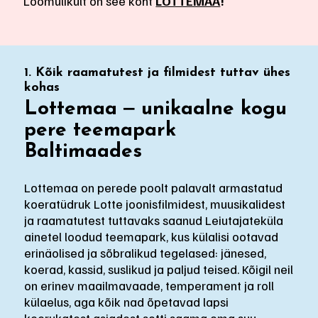
Loomulikult on see koht
LOTTEMAA
!
1. Kõik raamatutest ja filmidest tuttav ühes
kohas
Lottemaa ‒ unikaalne kogu
pere teemapark
Baltimaades
Lottemaa on perede poolt palavalt armastatud
koeratüdruk Lotte joonisfilmidest, muusikalidest
ja raamatutest tuttavaks saanud Leiutajateküla
ainetel loodud teemapark, kus külalisi ootavad
erinäolised ja sõbralikud tegelased: jänesed,
koerad, kassid, suslikud ja paljud teised. Kõigil neil
on erinev maailmavaade, temperament ja roll
külaelus, aga kõik nad õpetavad lapsi
keerukatest asjadest sotti saama oma suu,