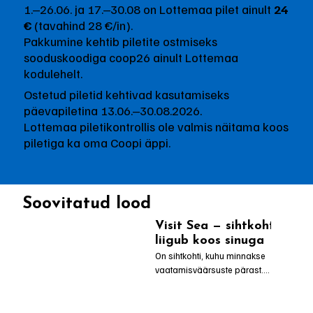
1.‒26.06. ja 17.‒30.08 on Lottemaa pilet ainult
24
€
(tavahind 28 €/in).
Pakkumine kehtib piletite ostmiseks
sooduskoodiga coop26 ainult
Lottemaa
kodulehelt
.
Ostetud piletid kehtivad kasutamiseks
päevapiletina 13.06.‒30.08.2026.
Lottemaa piletikontrollis ole valmis näitama koos
piletiga ka oma Coopi äppi.
Soovitatud lood
Visit Sea — sihtkoht, mis
liigub koos sinuga
On sihtkohti, kuhu minnakse 
vaatamisväärsuste pärast.

Ja siis on kohad, kuhu minnakse 
tunde pärast.

Meri on üks sellistest paikadest. See 