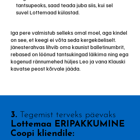
tantsupeoks, saad teada juba siis, kui sel
suvel Lottemaad külastad.
Iga pere valmistub selleks omal moel, aga kindel
on see, et keegi ei võta seda kergekäeliselt.
Jänesterahvas lihvib oma kaunist balletinumbrit,
rebased on löönud tantsukingad läikima ning ega
kogenud rännumehed hüljes Leo ja vana Klauski
kavatse peost kõrvale jääda.
3.
Tegemist terveks päevaks
Lottemaa ERIPAKKUMINE
Coopi kliendile: