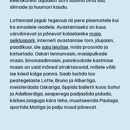
silmade ja huumori kaudu.
Lottemaal jagub tegevusi nii pere pisematele kui
ka emadele-isadele. Avastamiseks on kuus
värvikirevat ja põnevat külaelanike
maja
,
seikluspark
, interneti avastamise torn, jõujaam,
paadikuur, üle
saja leiutise
, mida proovida ja
katsetada. Oskari lennumasin, maisipulkade
masin, limonaadimasin, pannkookide kastmise
masin on vaid mõned atraktsioonid, millele võib
ise käed külge panna. Saab lustida loo
peategelaste Lotte, Bruno ja Albertiga,
meisterdada Oskariga, õppida balletti koos Sohvi
ja Adalberdiga, seaperega padjasõda pidada,
kärbes Jaaguga kära teha, musitseerida Paulaga,
sportida Matiga ja palju muud põnevat.