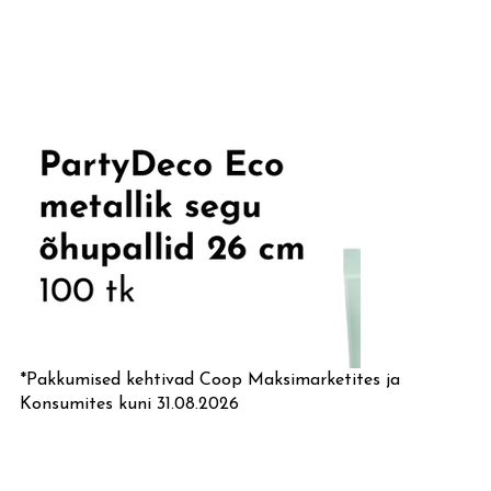
on sihtkoht ilma kindla aadressita.

Puhka merel nagu kohalik.

Mida sa täna laeval sööd?
*Pakkumised kehtivad Coop Maksimarketites ja
Konsumites kuni 31.08.2026