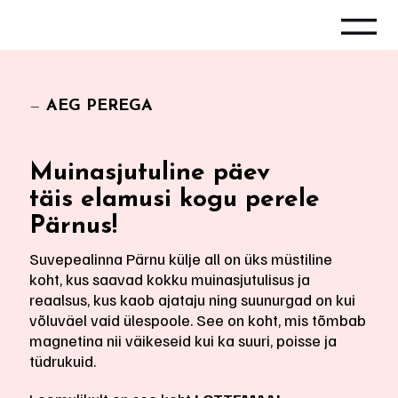
—
AEG PEREGA
Muinasjutuline päev
täis elamusi kogu perele
Pärnus!
Suvepealinna Pärnu külje all on üks müstiline
koht, kus saavad kokku muinasjutulisus ja
reaalsus, kus kaob ajataju ning suunurgad on kui
võluväel vaid ülespoole. See on koht, mis tõmbab
magnetina nii väikeseid kui ka suuri, poisse ja
tüdrukuid.