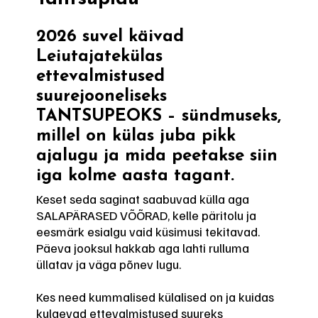
2026 suvel käivad
Leiutajatekülas
ettevalmistused
suurejooneliseks
TANTSUPEOKS – sündmuseks,
millel on külas juba pikk
ajalugu ja mida peetakse siin
iga kolme aasta tagant.
Keset seda saginat saabuvad külla aga
SALAPÄRASED VÕÕRAD, kelle päritolu ja
eesmärk esialgu vaid küsimusi tekitavad.
Päeva jooksul hakkab aga lahti rulluma
üllatav ja väga põnev lugu.
Kes need kummalised külalised on ja kuidas
kulgevad ettevalmistused suureks