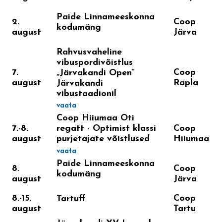
Paide Linnameeskonna
2.
Coop
kodumäng
august
Järva
Rahvusvaheline
vibuspordivõistlus
7.
Coop
„Järvakandi Open“
august
Rapla
Järvakandi
vibustaadionil
vaata
Coop Hiiumaa Oti
7.-8.
Coop
regatt - Optimist klassi
august
Hiiumaa
purjetajate võistlused
vaata
Paide Linnameeskonna
8.
Coop
kodumäng
august
Järva
8.-15.
Coop
Tartuff
august
Tartu