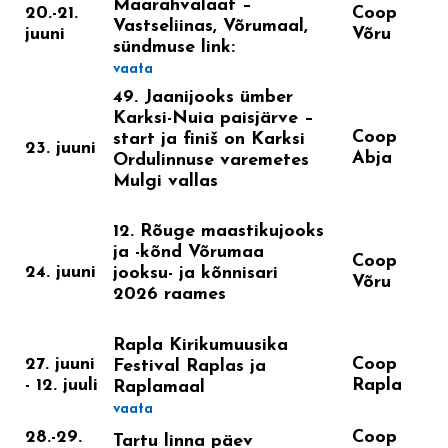
Maarahvalaat –
20.-21.
Coop
Vastseliinas, Võrumaal,
juuni
Võru
sündmuse link:
vaata
49. Jaanijooks ümber
Karksi-Nuia paisjärve –
Coop
start ja finiš on Karksi
23. juuni
Abja
Ordulinnuse varemetes
Mulgi vallas
12. Rõuge maastikujooks
ja -kõnd Võrumaa
Coop
24. juuni
jooksu- ja kõnnisari
Võru
2026 raames
Rapla Kirikumuusika
27. juuni
Coop
Festival Raplas ja
- 12. juuli
Rapla
Raplamaal
vaata
28.-29.
Coop
Tartu linna päev