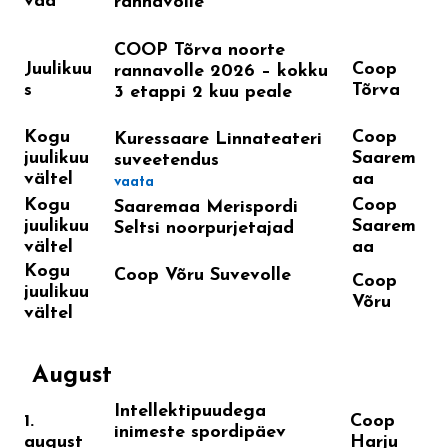
vad
rannavolle
COOP Tõrva noorte
Juulikuu
Coop
rannavolle 2026 – kokku
s
Tõrva
3 etappi 2 kuu peale
Kogu
Coop
Kuressaare Linnateateri
juulikuu
Saarem
suveetendus
vältel
aa
vaata
Kogu
Coop
Saaremaa Merispordi
juulikuu
Saarem
Seltsi noorpurjetajad
vältel
aa
Kogu
Coop Võru Suvevolle
Coop
juulikuu
Võru
vältel
August
Intellektipuudega
1.
Coop
inimeste spordipäev
august
Harju