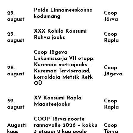
Paide Linnameeskonna
23.
Coop
kodumäng
august
Järva
XXX Kohila Konsumi
23.
Coop
Rahva jooks
august
Rapla
Coop Jõgeva
Liikumissarja VII etapp:
Kuremaa metsajooks –
29.
Coop
Kuremaa Terviserajad,
august
Jõgeva
korraldaja Metsik Retk
OÜ
XV Konsumi Rapla
39.
Coop
Maanteejooks
august
Rapla
COOP Tõrva noorte
Augusti
Coop
rannavolle 2026 – kokku
kuus
Tõrva
3 etappi 2 kuu peale