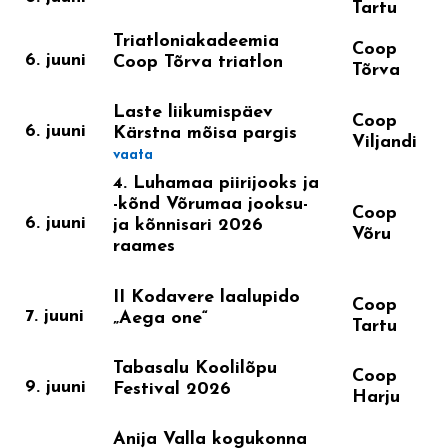
Tartu
Triatloniakadeemia
Coop
6. juuni
Coop Tõrva triatlon
Tõrva
Laste liikumispäev
Coop
6. juuni
Kärstna mõisa pargis
Viljandi
vaata
4. Luhamaa piirijooks ja
-kõnd Võrumaa jooksu-
Coop
6. juuni
ja kõnnisari 2026
Võru
raames
II Kodavere laalupido
Coop
7. juuni
„Aega one“
Tartu
Tabasalu Koolilõpu
Coop
9. juuni
Festival 2026
Harju
Anija Valla kogukonna