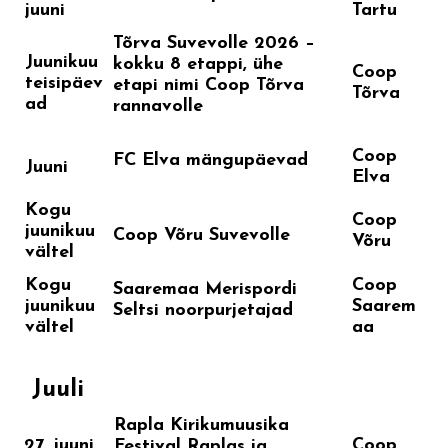
juuni
Tartu
Tõrva Suvevolle 2026 –
Juunikuu
kokku 8 etappi, ühe
Coop
teisipäev
etapi nimi Coop Tõrva
Tõrva
ad
rannavolle
Coop
FC Elva mängupäevad
Juuni
Elva
Kogu
Coop
juunikuu
Coop Võru Suvevolle
Võru
vältel
Kogu
Coop
Saaremaa Merispordi
juunikuu
Saarem
Seltsi noorpurjetajad
vältel
aa
Juuli
Rapla Kirikumuusika
27. juuni
Coop
Festival Raplas ja