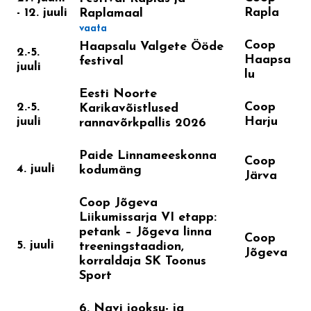
- 12. juuli
Rapla
Raplamaal
vaata
Coop
Haapsalu Valgete Ööde
2.-5.
Haapsa
festival
juuli
lu
Eesti Noorte
2.-5.
Coop
Karikavõistlused
juuli
Harju
rannavõrkpallis 2026
Paide Linnameeskonna
Coop
4. juuli
kodumäng
Järva
Coop Jõgeva
Liikumissarja VI etapp:
petank – Jõgeva linna
Coop
5. juuli
treeningstaadion,
Jõgeva
korraldaja SK Toonus
Sport
6. Navi jooksu- ja