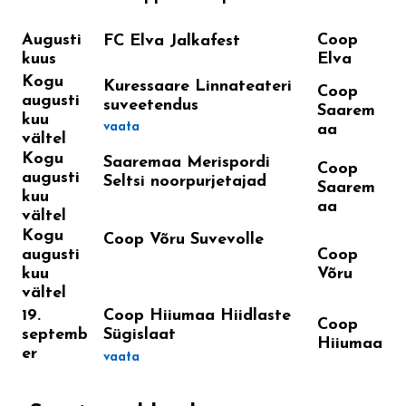
Augusti
Coop
FC Elva Jalkafest
kuus
Elva
Kogu
Kuressaare Linnateateri
Coop
augusti
suveetendus
Saarem
kuu
vaata
aa
vältel
Kogu
Saaremaa Merispordi
Coop
augusti
Seltsi noorpurjetajad
Saarem
kuu
aa
vältel
Kogu
Coop Võru Suvevolle
augusti
Coop
kuu
Võru
vältel
19.
Coop Hiiumaa Hiidlaste
Coop
septemb
Sügislaat
Hiiumaa
er
vaata