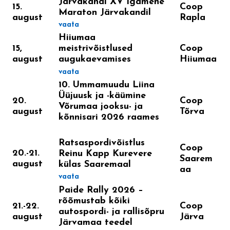
Järvakandi XV Igamehe
15.
Coop
Maraton Järvakandil
august
Rapla
vaata
Hiiumaa
15,
Coop
meistrivõistlused
august
Hiiumaa
augukaevamises
vaata
10. Ummamuudu Liina
Üüjuusk ja -käümine
20.
Coop
Võrumaa jooksu- ja
august
Tõrva
kõnnisari 2026 raames
Ratsaspordivõistlus
Coop
20.-21.
Reinu Kapp Kurevere
Saarem
august
külas Saaremaal
aa
vaata
Paide Rally 2026 –
rõõmustab kõiki
21.-22.
Coop
autospordi- ja rallisõpru
august
Järva
Järvamaa teedel