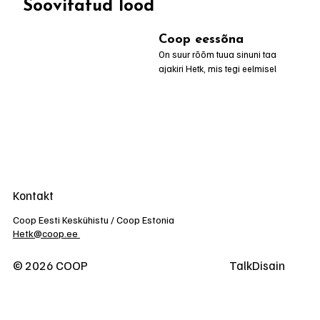
Soovitatud lood
Coop eessõna
On suur rõõm tuua sinuni taas Coopi 
ajakiri Hetk, mis tegi eelmisel aastal 
peale 40. pabernumbrit väikese 
pausi. Nüüd jätkub tuttav traditsioon 
uuel kujul, naastes Eesti suurima 
tiraažiga digiajakirjaga, mis on 
kaasaegses ja alati kättesaadavas 
vormis.
Kontakt
Coop Eesti Keskühistu / Coop Estonia
Hetk@coop.ee
© 2026 COOP
TalkDisain