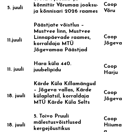
Coop
kõnnitiir Võrumaa jooksu-
5. juuli
Võru
ja kõnnisari 2026 raames
Päästjate võistlus –
Mustvee linn, Mustvee
Coop
Linnapäevade raames,
11.juuli
Jõgeva
korraldaja MTÜ
Jõgevamaa Päästjad
Hara küla 440.
Coop
11. juuli
juubelipidu
Harju
Kärde Küla Killamängud
– Jõgeva vallas, Kärde
Coop
18. juuli
külaplatsil, korraldaja
Jõgeva
MTÜ Kärde Küla Selts
5. Toivo Pruuli
Coop
mälestusvõistlused
18. juuli
Hiiuma
kergejõustikus
a