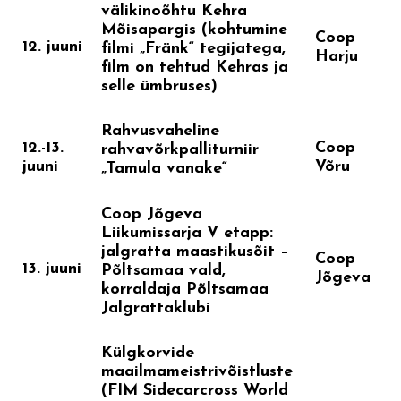
välikinoõhtu Kehra
Mõisapargis (kohtumine
Coop
12. juuni
filmi „Fränk“ tegijatega,
Harju
film on tehtud Kehras ja
selle ümbruses)
Rahvusvaheline
12.-13.
Coop
rahvavõrkpalliturniir
juuni
Võru
„Tamula vanake“
Coop Jõgeva
Liikumissarja V etapp:
jalgratta maastikusõit –
Coop
13. juuni
Põltsamaa vald,
Jõgeva
korraldaja Põltsamaa
Jalgrattaklubi
Külgkorvide
maailmameistrivõistluste
(FIM Sidecarcross World