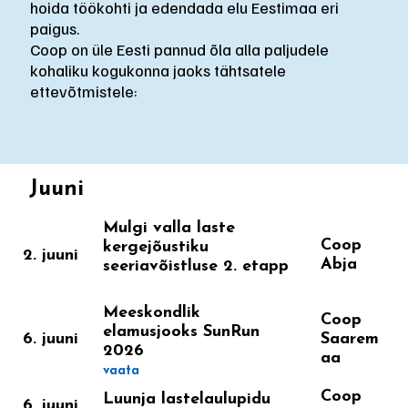
hoida töökohti ja edendada elu Eestimaa eri
paigus.
Coop on üle Eesti pannud õla alla paljudele
kohaliku kogukonna jaoks tähtsatele
ettevõtmistele:
Juuni
Mulgi valla laste
Coop
kergejõustiku
2. juuni
Abja
seeriavõistluse 2. etapp
Meeskondlik
Coop
elamusjooks SunRun
6. juuni
Saarem
2026
aa
vaata
Coop
Luunja lastelaulupidu
6. juuni