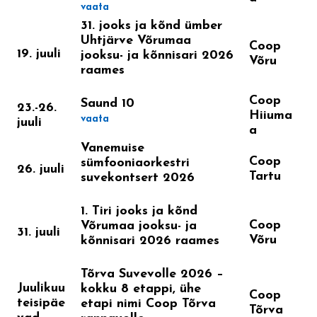
vaata
31. jooks ja kõnd ümber
Uhtjärve Võrumaa
Coop
19. juuli
jooksu- ja kõnnisari 2026
Võru
raames
Coop
Saund 10
23.-26.
Hiiuma
vaata
juuli
a
Vanemuise
Coop
sümfooniaorkestri
26. juuli
Tartu
suvekontsert 2026
1. Tiri jooks ja kõnd
Coop
Võrumaa jooksu- ja
31. juuli
Võru
kõnnisari 2026 raames
Tõrva Suvevolle 2026 –
Juulikuu
kokku 8 etappi, ühe
Coop
teisipäe
etapi nimi Coop Tõrva
Tõrva