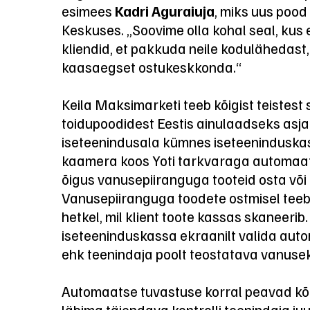
esimees
Kadri Aguraiuja
, miks uus pood 
Keskuses. „Soovime olla kohal seal, kus 
kliendid, et pakkuda neile kodulähedast
kaasaegset ostukeskkonda.“
Keila Maksimarketi teeb kõigist teistest 
toidupoodidest Eestis ainulaadseks asjao
iseteenindusala kümnes iseteeninduska
kaamera koos Yoti tarkvaraga automaatse
õigus vanusepiiranguga tooteid osta või 
Vanusepiiranguga toodete ostmisel teeb
hetkel, mil klient toote kassas skaneerib.
iseteeninduskassa ekraanilt valida au
ehk teenindaja poolt teostatava vanuseko
Automaatse tuvastuse korral peavad kõ
läbima täiendava kontrolli teenindaja ju