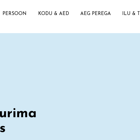
PERSOON
KODU & AED
AEG PEREGA
ILU & 
uurima
s