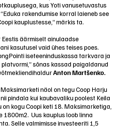
ootkauplusega, kus Yoti vanusetuvastus
 “Eduka rakendumise korral laieneb see
Coopi kauplustesse,” märkis ta.
t Eestis äärmiselt ainulaadse
ani kasutusel vaid ühes teises poes.
ngPointi iseteeninduskassa tarkvara ja
e platvormi,” sõnas kassad paigaldanud
 võtmekliendihaldur
Anton Martšenko.
p Maksimarketi näol on tegu Coop Harju
nii pindala kui kaubavaliku poolest Keila
 on kogu Coopi keti 18. Maksimarketiga,
le 1800m2. Uus kauplus loob linna
a. Selle valmimisse investeeriti 1,5