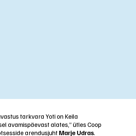
astus tarkvara Yoti on Keila
el avamispäevast alates,” ütles Coop
rotsesside arendusjuht
Marje Udras
.