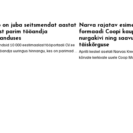
 on juba seitsmendat aastat
Narva rajatav esim
est parim tööandja
formaadi Coopi kaup
anduses
nurgakivi ning saav
täiskõrguse
dsid 10 000 eestimaalast tööportaali CV.ee 
andja uuringus hinnangu, kes on parimad 
Aprilli keskel asetati Narvas Kr
ad Eestis. Aprilli alguses avalikustatud 
kõrvale kerkivale uuele Coop Ma
lis hoiab Coop sarnaselt eelmisele aastale 
Ehituskeskusele sümboolne nurga
stuses 5. kohta pankade järel ning valiti juba 
hoone täiskõrguseni jõudmist. 
da parimaks tööandjaks kaubanduses.
Kaarsilla Kinnisvara rajatava ho
on Coop Järva, kes toob piirko
kontseptsiooniga Coopi kauplus