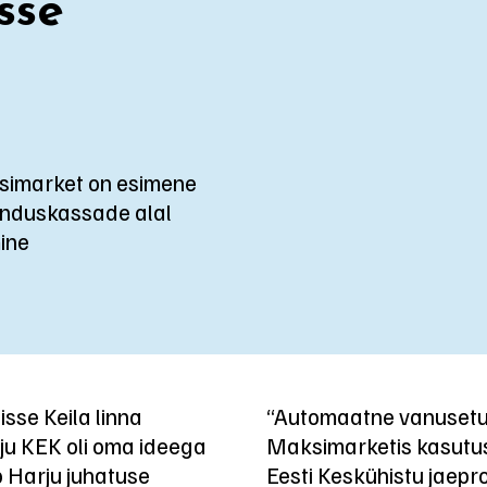
sse
simarket on esimene
ninduskassade alal
ine
sse Keila linna
“Automaatne vanusetuv
rju KEK oli oma ideega
Maksimarketis kasutus
 Harju juhatuse
Eesti Keskühistu jaep