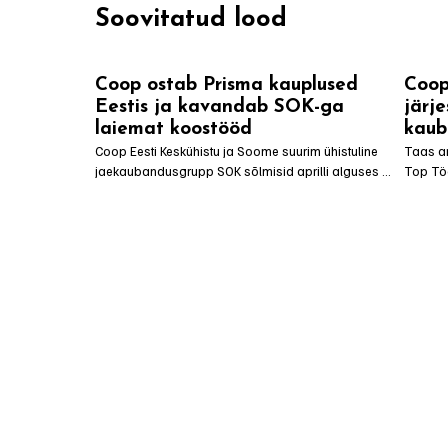
Soovitatud lood
Coop ostab Prisma kauplused
Coop
Eestis ja kavandab SOK-ga
järj
laiemat koostööd
kaub
Coop Eesti Keskühistu ja Soome suurim ühistuline 
Taas an
jaekaubandusgrupp SOK sõlmisid aprilli alguses 
Top Töö
lepingu, millega ostetakse Prisma Peremarket ja selle 
tööandj
13 Eestis asuvat kauplust. Lisaks plaanivad kaks 
edetabe
jaegruppi tihedamat strateegilist koostööd. Kuni 
üldarve
konkurentsiametilt konsolideerumisele nõusoleku 
7. kor
saamiseni tegutsevad jaeketid Eestis eraldiseisvalt