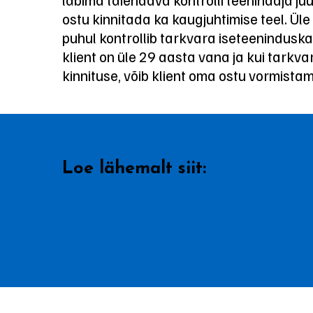
ostu kinnitada ka kaugjuhtimise teel. Üle
puhul kontrollib tarkvara iseteenindusk
klient on üle 29 aasta vana ja kui tarkva
kinnituse, võib klient oma ostu vormista
Loe lähemalt siit: