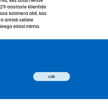
 29-aastaste klientide
assa kaamera abil, kas
ra annab sellele
misega edasi minna.
LOE