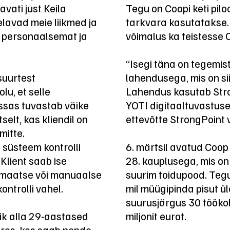
avati just Keila
Tegu on Coopi keti pil
elavad meie liikmed ja
tarkvara kasutatakse.
, personaalsemat ja
võimalus ka teistesse 
“Isegi täna on tegemis
suurtest
lahendusega, mis on sii
lu, et selle
Lahendus kasutab Stro
ssas tuvastab väike
YOTI digitaaltuvastus
lt, kas kliendil on
ettevõtte StrongPoint
mitte.
 süsteem kontrolli
6. märtsil avatud Coo
 Klient saab ise
28. kauplusega, mis on 
tomaatse või manuaalse
suurim toidupood. Tegu
ntrolli vahel.
mil müügipinda pisut ü
suurusjärgus 30 töökoht
ik alla 29-aastased
miljonit eurot.
ures, kes saab nende