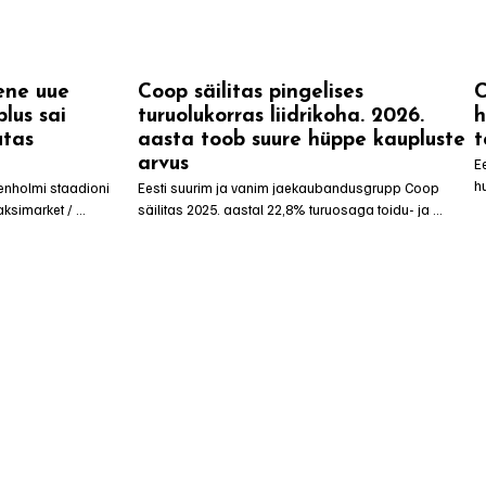
ene uue
Coop säilitas pingelises
C
lus sai
turuolukorras liidrikoha. 2026.
h
utas
aasta toob suure hüppe kaupluste
t
arvus
E
hu
eenholmi staadioni 
Eesti suurim ja vanim jaekaubandusgrupp Coop 
e
ksimarket / 
säilitas 2025. aastal 22,8% turuosaga toidu- ja 
a
kivi ning tähistati 
esmatarbekaupade turuliidri positsiooni, netokäive 
en
Kinnisvaraarendaja 
kasvas 855,3 miljoni euroni. 2026. aasta hõlmab 
p
one ankurrentnikuks 
olulise investeeringumahuga laienemisplaane.
t
nda esimese uue 
e Eestis.