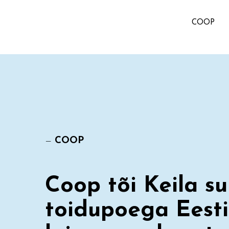
COOP
—
COOP
Coop tõi Keila s
toidupoega Eesti