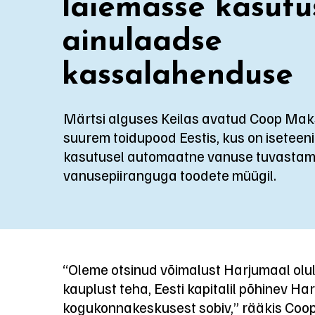
laiemasse kasutu
ainulaadse
kassalahenduse
Märtsi alguses Keilas avatud Coop Mak
suurem toidupood Eestis, kus on isetee
kasutusel automaatne vanuse tuvastam
vanusepiiranguga toodete müügil.
“Oleme otsinud võimalust Harjumaal oluli
kauplust teha, Eesti kapitalil põhinev Ha
kogukonnakeskusest sobiv,” rääkis Coop