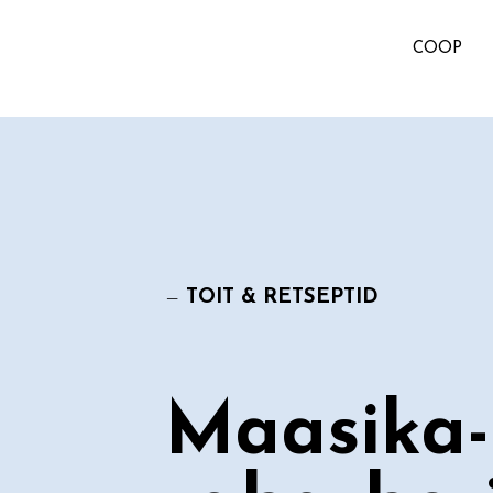
COOP
—
TOIT & RETSEPTID
Maasika-