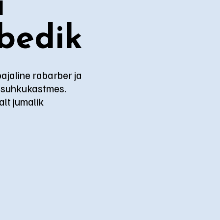
i
bedik
ajaline rabarber ja
 suhkukastmes.
alt jumalik