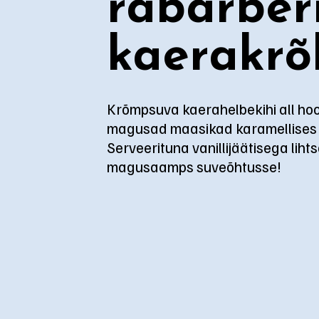
rabarber
kaerakrõ
Krõmpsuva kaerahelbekihi all hoo
magusad maasikad karamellises
Serveerituna vanillijäätisega lihts
magusaamps suveõhtusse!